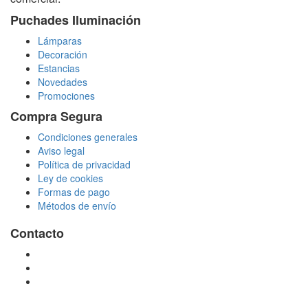
Puchades Iluminación
Lámparas
Decoración
Estancias
Novedades
Promociones
Compra Segura
Condiciones generales
Aviso legal
Política de privacidad
Ley de cookies
Formas de pago
Métodos de envío
Contacto
tienda@puchadesiluminacion.com
696 81 82 54
Carretera Rotglà S/N, 46815, Llosa de Ranes, Valencia,
España