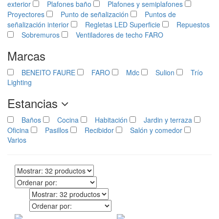
exterior
Plafones baño
Plafones y semiplafones
Proyectores
Punto de señalización
Puntos de
señalización interior
Regletas LED Superficie
Repuestos
Sobremuros
Ventiladores de techo FARO
Marcas
BENEITO FAURE
FARO
Mdc
Sulion
Trío
Lighting
Estancias
Baños
Cocina
Habitación
Jardin y terraza
Oficina
Pasillos
Recibidor
Salón y comedor
Varios