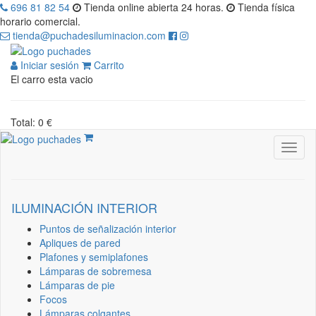
696 81 82 54
Tienda online abierta 24 horas.
Tienda física
horario comercial.
tienda@puchadesiluminacion.com
Iniciar sesión
Carrito
El carro esta vacio
Total: 0 €
ILUMINACIÓN INTERIOR
Puntos de señalización interior
Apliques de pared
Plafones y semiplafones
Lámparas de sobremesa
Lámparas de pie
Focos
Lámparas colgantes