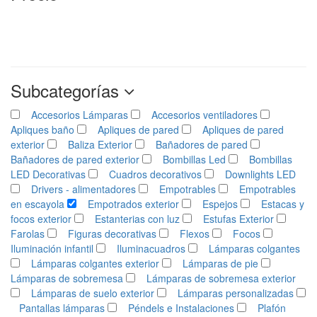
Subcategorías
Accesorios Lámparas
Accesorios ventiladores
Apliques baño
Apliques de pared
Apliques de pared
exterior
Baliza Exterior
Bañadores de pared
Bañadores de pared exterior
Bombillas Led
Bombillas
LED Decorativas
Cuadros decorativos
Downlights LED
Drivers - alimentadores
Empotrables
Empotrables
en escayola
Empotrados exterior
Espejos
Estacas y
focos exterior
Estanterias con luz
Estufas Exterior
Farolas
Figuras decorativas
Flexos
Focos
Iluminación infantil
Iluminacuadros
Lámparas colgantes
Lámparas colgantes exterior
Lámparas de pie
Lámparas de sobremesa
Lámparas de sobremesa exterior
Lámparas de suelo exterior
Lámparas personalizadas
Pantallas lámparas
Péndels e Instalaciones
Plafón