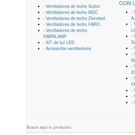
CON 
- Ventiladores de techo Sulion
- 
- Ventiladores de techo MDC
A
- Ventiladores de techo Zioneled
- 
- Ventiladores de techo FARO
L
- Ventiladores de techo
- 
FABRILAMP
Su
- KIT de luz LED
-
- Accesorios ventiladores
- 
Sc
- 
Z
- 
F
-
- 
- 
Busca aqui tu producto: