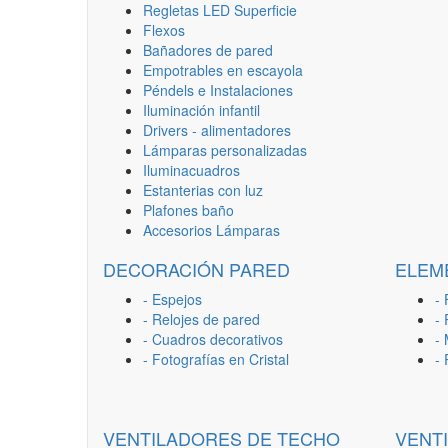
Regletas LED Superficie
Flexos
Bañadores de pared
Empotrables en escayola
Péndels e Instalaciones
Iluminación infantil
Drivers - alimentadores
Lámparas personalizadas
Iluminacuadros
Estanterias con luz
Plafones baño
Accesorios Lámparas
DECORACIÓN PARED
ELEM
- Espejos
- 
- Relojes de pared
-
- Cuadros decorativos
-
- Fotografías en Cristal
-
VENTILADORES DE TECHO
VENT