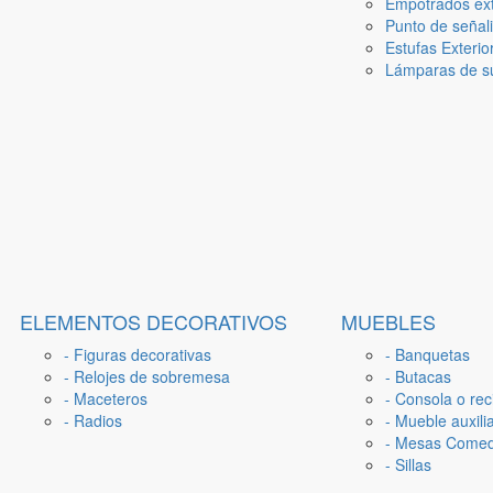
Empotrados ext
Punto de señal
Estufas Exterio
Lámparas de su
ELEMENTOS DECORATIVOS
MUEBLES
- Figuras decorativas
- Banquetas
- Relojes de sobremesa
- Butacas
- Maceteros
- Consola o rec
- Radios
- Mueble auxili
- Mesas Come
- Sillas