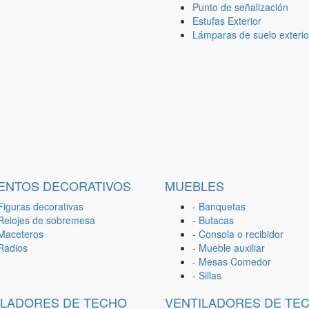
Punto de señalización
Estufas Exterior
Lámparas de suelo exterio
ENTOS DECORATIVOS
MUEBLES
Figuras decorativas
- Banquetas
 Relojes de sobremesa
- Butacas
 Maceteros
- Consola o recibidor
 Radios
- Mueble auxiliar
- Mesas Comedor
- Sillas
ILADORES DE TECHO
VENTILADORES DE TE