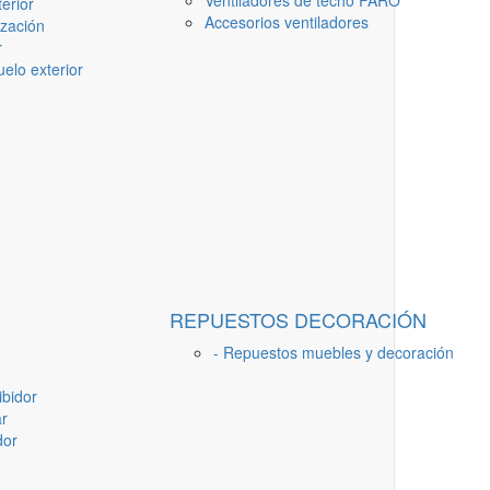
Ventiladores de techo FARO
erior
Accesorios ventiladores
ización
r
elo exterior
REPUESTOS DECORACIÓN
- Repuestos muebles y decoración
ibidor
ar
dor