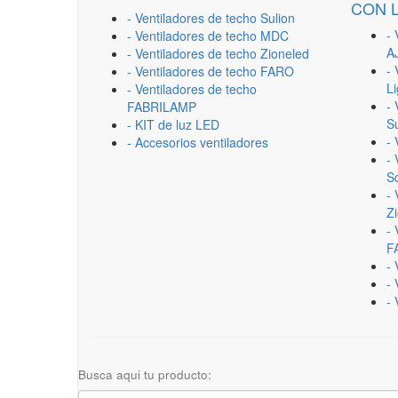
CON 
- Ventiladores de techo Sulion
- 
- Ventiladores de techo MDC
A
- Ventiladores de techo Zioneled
- 
- Ventiladores de techo FARO
L
- Ventiladores de techo
- 
FABRILAMP
Su
- KIT de luz LED
-
- Accesorios ventiladores
- 
Sc
- 
Z
- 
F
-
- 
- 
Busca aqui tu producto: