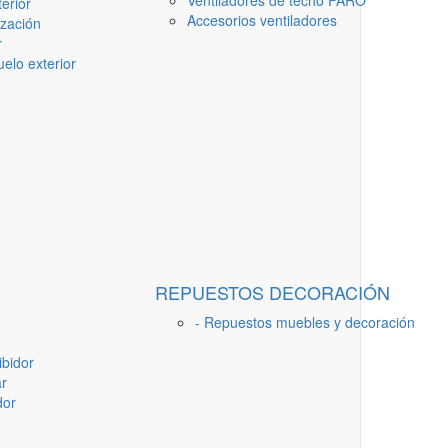
Ventiladores de techo FARO
erior
Accesorios ventiladores
ización
r
elo exterior
REPUESTOS DECORACIÓN
- Repuestos muebles y decoración
ibidor
ar
dor