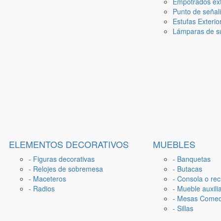
Empotrados ext
Punto de señal
Estufas Exterio
Lámparas de su
ELEMENTOS DECORATIVOS
MUEBLES
- Figuras decorativas
- Banquetas
- Relojes de sobremesa
- Butacas
- Maceteros
- Consola o rec
- Radios
- Mueble auxili
- Mesas Come
- Sillas