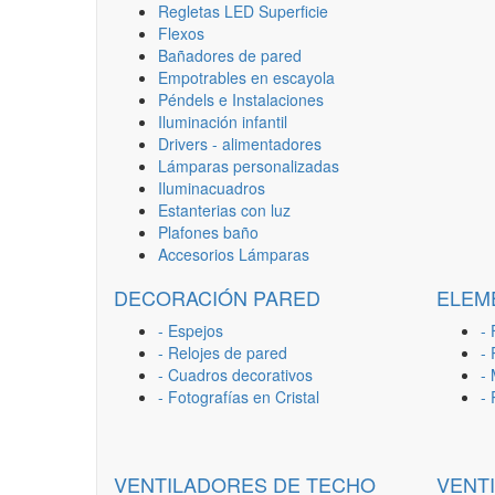
Regletas LED Superficie
Flexos
Bañadores de pared
Empotrables en escayola
Péndels e Instalaciones
Iluminación infantil
Drivers - alimentadores
Lámparas personalizadas
Iluminacuadros
Estanterias con luz
Plafones baño
Accesorios Lámparas
DECORACIÓN PARED
ELEM
- Espejos
- 
- Relojes de pared
-
- Cuadros decorativos
-
- Fotografías en Cristal
-
VENTILADORES DE TECHO
VENT