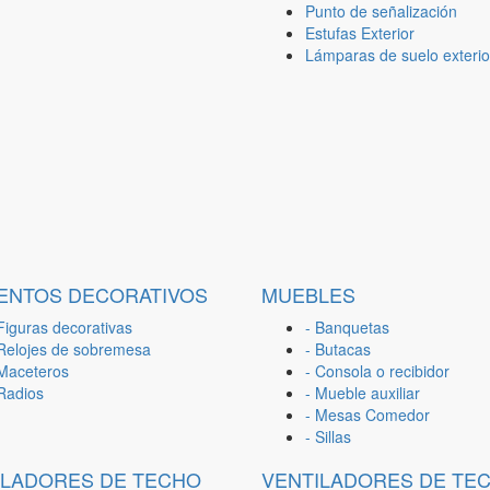
Punto de señalización
Estufas Exterior
Lámparas de suelo exterio
ENTOS DECORATIVOS
MUEBLES
Figuras decorativas
- Banquetas
 Relojes de sobremesa
- Butacas
 Maceteros
- Consola o recibidor
 Radios
- Mueble auxiliar
- Mesas Comedor
- Sillas
ILADORES DE TECHO
VENTILADORES DE TE